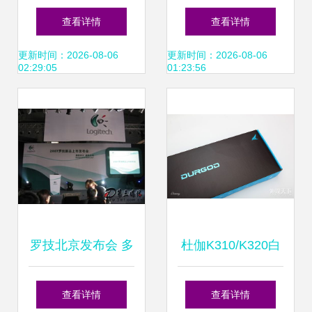
标——指尖上的技
随心协作更顺手
查看详情
查看详情
术演进史
——最新鸿蒙外设
更新时间：2026-08-06
更新时间：2026-08-06
02:29:05
01:23:56
兼容清单正式上线
罗技北京发布会 多
杜伽K310/K320白
款PC外设旗舰产品
光限定版 x58热升
查看详情
查看详情